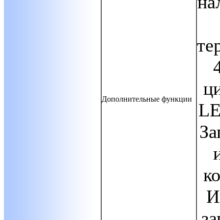
на
те
ц
Дополнительные функции
LE
За
к
И
за