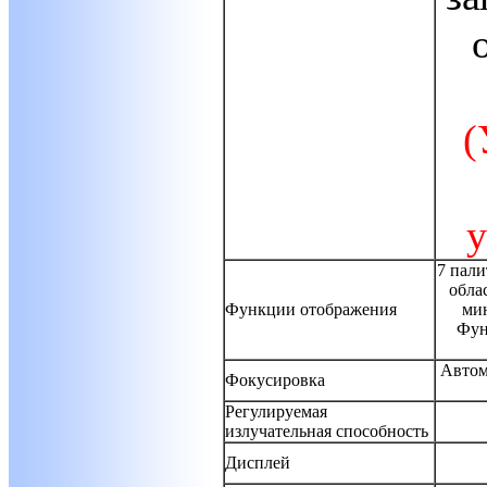
(
у
7 пали
обла
Функции отображения
ми
Фун
Автом
Фокусировка
Регулируемая
излучательная способность
Дисплей