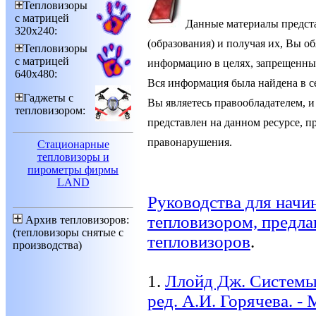
Тепловизоры
с матрицей
Данные материалы предст
320х240:
(образования) и получая их, Вы о
Тепловизоры
с матрицей
информацию в целях, запрещенны
640х480:
Вся информация была найдена в се
Гаджеты с
Вы являетесь правообладателем, и
тепловизором:
представлен на данном ресурсе, п
правонарушения.
Стационарные
тепловизоры и
пирометры фирмы
LAND
Руководства для начи
тепловизором, предл
Архив тепловизоров:
(тепловизоры снятые с
тепловизоров
.
производства)
1.
Ллойд Дж. Системы 
ред. А.И. Горячева. - М